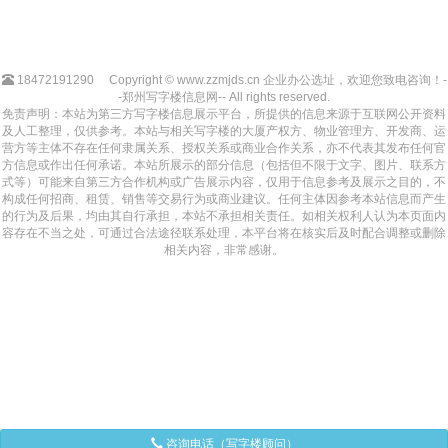
18472191290
Copyright © www.zzmjds.cn 企业办公选址，欢迎您致电咨询！-
-郑州写字楼信息网-- All rights reserved.
免责声明：本站为第三方写字楼信息展示平台，所提供的信息来源于互联网公开资料
及人工整理，仅供参考。本站与相关写字楼的大厦产权方、物业管理方、开发商、运
营方等主体不存在任何隶属关系、授权关系或商业合作关系，亦不代表其发布任何官
方信息或作出任何承诺。本站所展示的部分信息（包括但不限于文字、图片、联系方
式等）可能来自第三方合作机构或广告展示内容，仅用于信息参考及展示之目的，不
构成任何招商、租赁、销售等交易行为或商业建议。任何主体因参考本站信息而产生
的行为及后果，均由其自行承担，本站不承担相关责任。如相关权利人认为本页面内
容存在不当之处，可通过合法途径联系处理，本平台将在核实后及时配合调整或删除
相关内容，非常感谢。
咨询电话（写字楼顾问）