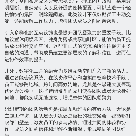
其次，空间布局应充分考虑视觉与心理上的开放感。采用透
明隔断、自然光引入以及舒适的座椅配置，可以营造一个轻
松愉快的氛围，消除隔阂感。此类设计不仅鼓励员工主动交
流，还能缓解工作压力，增强团队成员之间的亲密度。
引入多样化的互动设施也是提升团队凝聚力的重要手段。比
如设置休闲娱乐区、健身角落或共享咖啡区，能够为员工提
供放松和社交的空间。这些非正式的交流场所往往促进更多
自然的沟通，帮助成员建立更深层次的了解和信任，进而促
进协作效率的提升。
此外，数字化工具的融合为多维互动空间注入了新的活力。
通过智能会议系统、在线协作平台和虚拟白板等技术手段，
员工能够跨地域、跨时间高效沟通。尤其是在煤建大厦等现
代化办公楼中，这些智能设备的应用使得团队成员无论身处
何地，都能实现无缝连接，增强整体的团队凝聚力。
组织定期的团队活动也是拓展互动维度的有效方法。无论是
主题工作坊、团队建设训练还是轻松的社交聚会，都能够打
破部门壁垒，激发员工的参与热情。通过共同的体验和协
作，成员之间的信任和理解不断加深，形成稳固的团队纽
带。