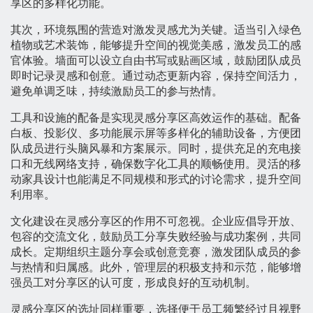
享区的多样化功能。
其次，环境氛围的营造对激发灵感尤为关键。适当引入绿色
植物或艺术装饰，能够提升空间的视觉美感，激发员工的感
官体验。墙面可以设立自由书写或贴画区域，鼓励团队成员
即时记录灵感和创意。通过动态更新内容，保持空间活力，
避免单调乏味，持续激励员工的参与热情。
工具和设施的配备是实现灵感分享区高效运作的基础。配备
白板、投影仪、多功能展示屏等多样化的辅助设备，方便团
队成员进行头脑风暴和方案展示。同时，提供充足的充电接
口和无线网络支持，确保数字化工具的顺畅使用。灵活的移
动家具设计也能满足不同规模和形式的讨论需求，提升空间
利用率。
文化建设在灵感分享区的作用不可忽视。企业应倡导开放、
包容的交流文化，鼓励员工分享失败经验与成功案例，共同
成长。定期组织主题分享会或创意竞赛，激发团队成员的参
与热情和归属感。此外，管理层的积极支持和示范，能够增
强员工对分享区的认可度，形成良好的互动机制。
灵感分享区的选址同样重要，选择便于员工频繁经过且视野