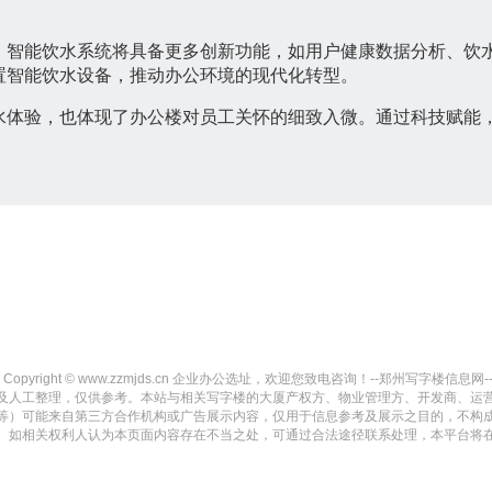
，智能饮水系统将具备更多创新功能，如用户健康数据分析、饮
置智能饮水设备，推动办公环境的现代化转型。
水体验，也体现了办公楼对员工关怀的细致入微。通过科技赋能
Copyright © www.zzmjds.cn 企业办公选址，欢迎您致电咨询！--郑州写字楼信息网-- All r
及人工整理，仅供参考。本站与相关写字楼的大厦产权方、物业管理方、开发商、运
等）可能来自第三方合作机构或广告展示内容，仅用于信息参考及展示之目的，不构
。如相关权利人认为本页面内容存在不当之处，可通过合法途径联系处理，本平台将